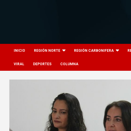
Skip
to
content
8columnas
8columnas
INICIO
REGIÓN NORTE
REGIÓN CARBONIFERA
R
VIRAL
DEPORTES
COLUMNA