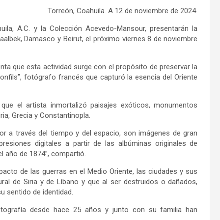
Torreón, Coahuila. A 12
de
noviem
bre
de 202
4
.
uila
, A.C. y la Colección Acevedo-Mansour, presenta
rán
la
Baalbek, Damasco y Beirut
, el próximo viernes 8 de noviembre
ta que esta actividad surge con
el propósito de preservar la
onfils
”
, fotógrafo francés que
capturó
la esencia del Oriente
que el artista
inmortalizó
paisajes exóticos, monumentos
iria, Grecia y Constantinopla
.
dor a través del tiempo y del espacio, son imágenes de gran
esiones digitales a partir de las albúminas originales de
l año de 1874
”
, compartió.
mpacto de las guerras en el Medio Oriente
, l
as ciudades y sus
ral de Siria y de Líbano
y
que al ser
destru
i
dos
o
dañados
,
u sentido de identidad.
otografía desde hace 25 años y ju
n
to con su familia han