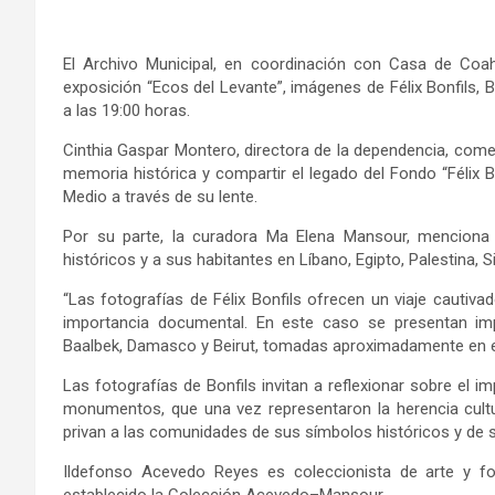
El
Archivo Municipal,
en coordinación con Casa de Coah
exposición
“
Ecos del Levante
”,
i
mágenes de Félix Bonfils, 
a
las 19:00 horas.
Cinthia Gaspar Montero, directora de la dependencia,
comen
memoria histórica y compartir el legado del
F
ondo
“
Félix B
Medio a través de su lente.
Por su parte, la curadora Ma Elena Mansour
,
menciona
históricos y a sus habitantes en Líbano, Egipto, Palestina, S
“
Las fotografías de
Félix
Bonfils ofrecen un viaje cautiva
importancia documental. En este caso se presentan impr
Baalbek, Damasco y Beirut, tomadas aproximadamente en e
Las
fotografías de Bonfils invitan a reflexionar sobre el i
monumentos,
que una vez representaron la herencia cultu
privan a las comunidades de sus símbolos históricos y de s
Ildefonso Acevedo Reyes
es
coleccionista de arte y f
establecido la Colección Acevedo
–
Mansour.