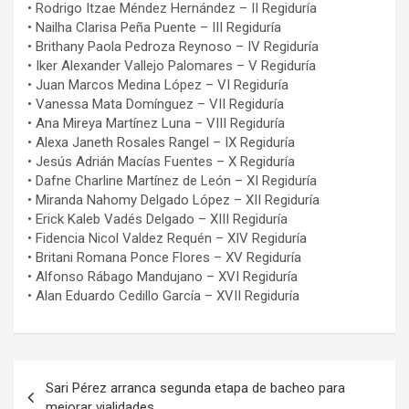
• Rodrigo Itzae Méndez Hernández – II Regiduría
• Nailha Clarisa Peña Puente – III Regiduría
• Brithany Paola Pedroza Reynoso – IV Regiduría
• Iker Alexander Vallejo Palomares – V Regiduría
• Juan Marcos Medina López – VI Regiduría
• Vanessa Mata Domínguez – VII Regiduría
• Ana Mireya Martínez Luna – VIII Regiduría
• Alexa Janeth Rosales Rangel – IX Regiduría
• Jesús Adrián Macías Fuentes – X Regiduría
• Dafne Charline Martínez de León – XI Regiduría
• Miranda Nahomy Delgado López – XII Regiduría
• Erick Kaleb Vadés Delgado – XIII Regiduría
• Fidencia Nicol Valdez Requén – XIV Regiduría
• Britani Romana Ponce Flores – XV Regiduría
• Alfonso Rábago Mandujano – XVI Regiduría
• Alan Eduardo Cedillo García – XVII Regiduría
Navegación
Sari Pérez arranca segunda etapa de bacheo para
de
mejorar vialidades