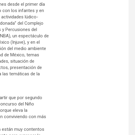
es desde el primer día
 con los infantes y en
 actividades lúdico-
Hondonada” del Complejo
s y Percusiones del
(INBA), un espectáculo de
xico (Injuve), y en el
ción del medio ambiente
dad de México, temas
ades, situación de
ctos, presentación de
 las temáticas de la
artir que por segundo
concurso del Niño
orque eleva la
ron conviviendo con más
ra están muy contentos