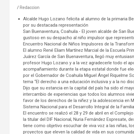
Redaccion
Alcalde Hugo Lozano felicita al alumno de la primaria B
por su destacada representación
San Buenaventura, Coahuila.- El joven alcalde de San Bu
gustoso en su despacho al niño impulsor que representó
Encuentro Nacional de Niños Impulsores de la Transfor
El alumno René Eliam Martínez Marcial de la Escuela Pri
Juárez García de San Buenaventura, llegó muy entusias
profesor Hugo Lozano y a la vez agradecerle todo el ap
acompañamiento durante la etapa estatal donde fue eleg
por el Gobernador de Coahuila Miguel Ángel Riquelme So
tema “El derecho a una educación inclusiva y a la no disc
Dijo que su estancia en la capital del país ha sido el may
intercambio de experiencias que todos los alumnos vivie
favor de los derechos de la niñez y la adolescencia en M
Sistema Nacional para el Desarrollo Integral de la Famili
El encuentro se realizó el 28 y 29 de abril en el Complej
la titular del DIF Nacional, Nuria Fernández Espresate, 
tiene como objetivo escuchar de viva voz a las niñas, l
proyectos que eleven la calidad de vida en sus comunid