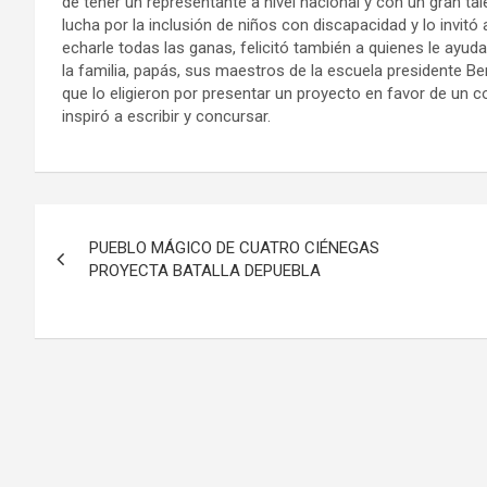
de tener un representante a nivel nacional y con un gran tal
lucha por la inclusión de niños con discapacidad y lo invitó 
echarle todas las ganas, felicitó también a quienes le ayud
la familia, papás, sus maestros de la escuela presidente B
que lo eligieron por presentar un proyecto en favor de un 
inspiró a escribir y concursar.
Navegación
PUEBLO MÁGICO DE CUATRO CIÉNEGAS
de
PROYECTA BATALLA DEPUEBLA
entradas