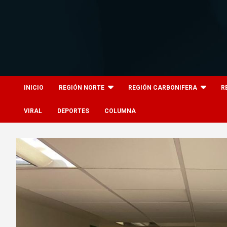
Skip
to
content
8columnas
8columnas
INICIO
REGIÓN NORTE
REGIÓN CARBONIFERA
R
VIRAL
DEPORTES
COLUMNA