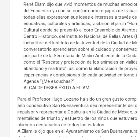
René Eliam dijo que vivió momentos de muchas emocion
del Encuentro ya que se conformaron equipos de trabajo
todas ellas expresaron sus ideas e intereses a través de
educativas, culturales y artísticas, visitaron el jardín “
Cultural donde se presentó el coro Ensamble de Aliento
Centro Histórico, del Instituto Nacional de Bellas Artes 
lucha libre del Instituto de la Juventud de la Ciudad de Mé
conversatorio aprendieron sobre el cuidado y conserva
por parte de la Secretaría de Medio Ambiente de la Ciu
como el “Rescate y protección de los animales en vialid
abandono y maltrato”, así como la elaboración de proye
experiencias y conclusiones de cada actividad en torno a
Agenda “¿Me escuchas?”:
ALCALDE DESEA ÉXITO A ELIAM
Para el Profesor Hugo Lozano ha sido un gran gusto comp
año consecutivo San Buenaventura sea representante del 
impulsor y representar a Coahuila en la Ciudad de México, p
mentalidad de triunfo y esfuerzo de los niños que estuvie
alumnos destacados de todos los estados.
A Eliam le dijo que en el Ayuntamiento de San Buenaventu