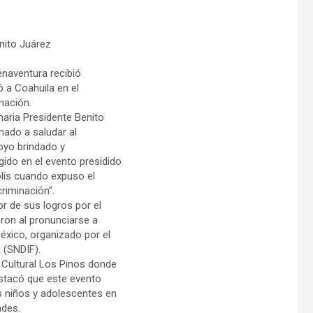
enito Juárez
enaventura recibió
 a Coahuila en el
mación.
maria Presidente Benito
mado a saludar al
oyo brindado y
ido en el evento presidido
lís cuando expuso el
riminación”.
or de sus logros por el
ron al pronunciarse a
éxico, organizado por el
a (SNDIF).
o Cultural Los Pinos donde
destacó que este evento
os niños y adolescentes en
ades.