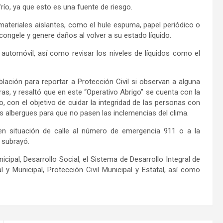
frío, ya que esto es una fuente de riesgo.
materiales aislantes, como el hule espuma, papel periódico o
 congele y genere daños al volver a su estado líquido.
 automóvil, así como revisar los niveles de líquidos como el
blación
par
a reportar a Protección Civil si observan a alguna
as, y resaltó que en este “Operativo Abrigo” se cuenta con la
 con el objetivo de cuidar la integridad de las personas con
s albergues
para que no pase
n
las inclemencias del clima.
en situación de calle al número de emergencia 911 o a la
 subrayó.
cipal, Desarrollo Social, el Sistema de Desarrollo Integral de
al y Municipal, Protección Civil
M
unicipal y Estatal
, así como