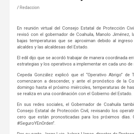
Redaccion
En reunión virtual
d
el Consejo Estatal de Protección Civi
revisó
con el go
bernador de Coahuila, Manolo Jiménez
,
bajas temperaturas que se aproximan debido al ingreso 
alcaldes y
las
alcaldesas del Estado.
El edil dijo que se acordó trabajar de manera coordinada ent
estrategias y los operativos a implementar en cada uno de 
Cepeda González
explicó
que el “Operativo Abrigo”
de T
comenzaron a descender, y
ante
el pronóstico de la Co
domingo
hasta el
próximo
miércoles
,
temperaturas de has
se realiza en una coordinación con el Gobierno del Estado.
En sus redes sociales, el Gobernador de Coahuila tambi
Consejo Estatal de Protección Civil, revisando los opera
cero que están pronosticadas para los próximos días. 
#SeguroYEnOrden
”.
Por su parte,
Jorge Luis Juárez Llanas,
director
de
Protecc