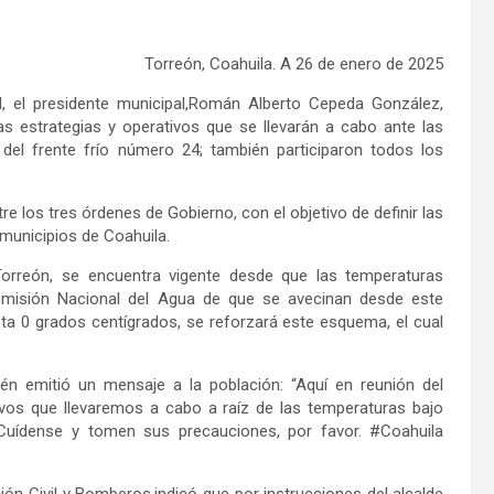
Torreón, Coahuila. A 26
de enero de 2025
l, el
p
residente
m
unicipal,
Román Alberto Cepeda González,
las estrategias y operativos que se llevarán a cabo
a
nte las
del frente frío número 24
; también participaron
todos los
re los tres órdenes de Gobierno, con el objetivo de definir las
municipios de Coahuila.
orreón
,
se encuentra vigente desde que las temperaturas
misión Nacional del Agua
de que
se avecinan de
sde
este
t
a
0 grados centígrados, se reforzará este esquema, el cual
én emitió un mensaje a la población: “
Aquí en reunión del
tivos que llevaremos a cabo a raíz de las temperaturas bajo
Cuídense y tomen sus precauciones, por favor. #Coahuila
ión Civil
y Bomberos,
indicó que
por instrucciones del alcalde