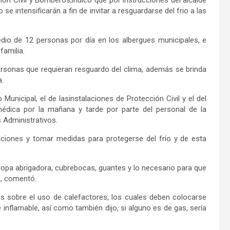
 se intensificarán a fin de invitar a resguardar
se
del frio a las
o de 12 personas por día en los albergues municipales, e
familia
.
ersonas que requieran resguardo del
clima, además
se brinda
a.
o Municipal, el
de
las
instalaciones de
Protección Civil y el del
édica por la mañana y tarde
por parte d
el personal de la
 Administrativos.
iones y tomar medidas para protegerse del frío y de esta
 ropa abrigadora, cubrebocas, guantes y lo necesario para que
”, comentó.
 sobre el uso de calefactores, los cuales deben colocarse
nflamable, así como también dijo, si alguno es de gas, sería