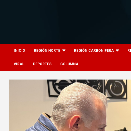
Skip
to
content
8columnas
8columnas
INICIO
REGIÓN NORTE
REGIÓN CARBONIFERA
R
VIRAL
DEPORTES
COLUMNA