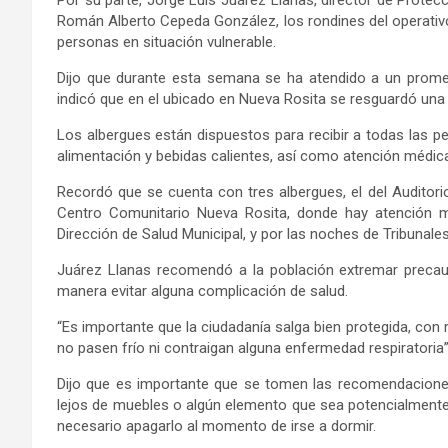
Román Alberto Cepeda
González
,
los rondines del operativo
personas en situación vulnerable.
Dijo
que durante esta semana se ha atendido a un promedi
indicó que en el ubicado en Nueva Rosita se resguardó una 
Los
albergues
están dispuestos para recibir a todas las p
alimentación y bebidas calientes, así como atención médic
Recordó que se cuenta c
on tres albergues, el del Auditori
Centro Comunitario Nueva Rosita
, donde
hay
atención m
Dirección
de Salud Municipal
,
y por las noches de Tribunales
Juárez Llanas
recomendó a la población extremar precauc
manera evitar alguna complicación de salud.
“Es importante que la ciudadanía salga bien protegida, con
no pasen frío ni contraigan alguna enfermedad respiratoria
Dijo que es importante que se tomen las recomendaciones
lejos de muebles o algún elemento que sea potencialmente i
necesario apagarlo al momento de irse a dormir
.