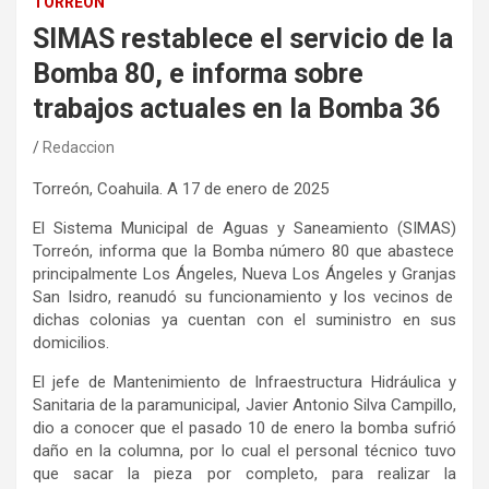
TORREÓN
SIMAS restablece el servicio de la
Bomba 80, e informa sobre
trabajos actuales en la Bomba 36
Redaccion
Torreón, Coahuila
. A
17 de enero
de 202
5
El Sistema Municipal de Aguas y Saneamiento (SIMAS)
Torreón
,
informa que la Bomba número 80 que abastece
principalmente
Los
Ángeles, Nueva Los Ángeles y Granja
s
San Isidro,
reanudó su
funcionamiento y los vecinos de
dichas colonias ya cuentan con el suministro en sus
domicilios.
El jefe de Mantenimiento de Infraestructura Hidráulica y
Sanitaria de la paramunicipal, Javier Antonio Silva Campillo,
d
io a conocer que el pasado 10 de enero la bomba sufrió
daño en la columna, por lo cual el personal técnico tuvo
que sacar la pieza por completo, para realizar la