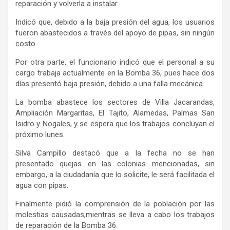
reparación y volverla a instalar.
Indicó
que,
debido a la baja presión del agua, los
usuarios
fueron abastecidos a través del apoyo de pipas,
sin ningún
costo.
Por otra parte, el funcionario indicó que
el personal a su
cargo
trabaja actualmente en la Bomba 36,
pues
hace dos
días presentó baja presión, debido a
una falla mecánica.
L
a bomba
abastece los sectores de Villa Jacarandas,
Ampliación Margaritas, El Tajito, Alamedas, Palmas San
Isidro y Nogales
,
y se espera que los trabajos concluyan el
próximo lunes.
Silva Campillo d
estacó que a la fecha no se han
presentado quejas en las colonias mencionadas, sin
embargo, a la ciudadanía que lo solicite, le será facilitada el
agua con pipas.
Finalmente
pidió la comprensión de la
población
por las
molestias causadas
,
mientras se lleva a cabo
los trabajos
de reparación
de la Bomba 36.