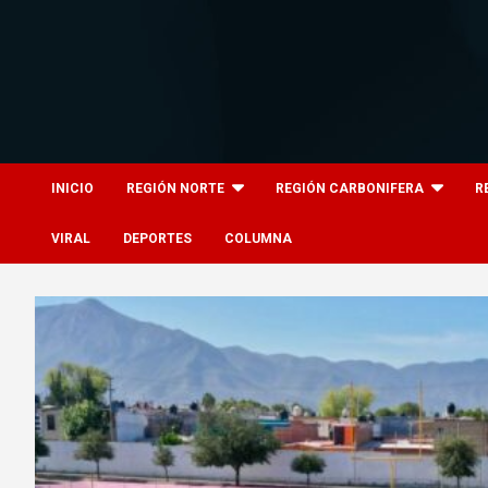
Skip
to
content
8columnas
8columnas
INICIO
REGIÓN NORTE
REGIÓN CARBONIFERA
R
VIRAL
DEPORTES
COLUMNA