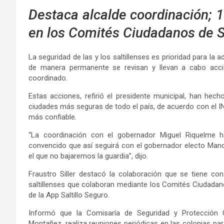
Destaca alcalde coordinación; 1
en los Comités Ciudadanos de 
La seguridad de las y los saltillenses es prioridad para la a
de manera permanente se revisan y llevan a cabo accion
coordinado.
Estas acciones, refirió el presidente municipal, han hec
ciudades más seguras de todo el país, de acuerdo con el INE
más confiable.
“La coordinación con el gobernador Miguel Riquelme h
convencido que así seguirá con el gobernador electo Mano
el que no bajaremos la guardia”, dijo.
Fraustro Siller destacó la colaboración que se tiene con
saltillenses que colaboran mediante los Comités Ciudada
de la App Saltillo Seguro.
Informó que la Comisaría de Seguridad y Protección 
Montañez, realiza reuniones periódicas en las colonias par