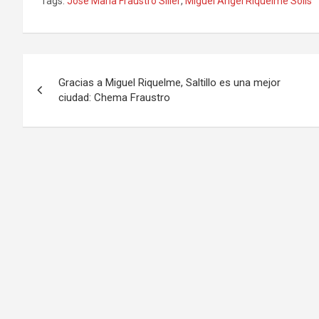
Tags:
José María Fraustro Siller
,
Miguel Ángel Riquelme Solís
Navegación
Gracias a Miguel Riquelme, Saltillo es una mejor
de
ciudad: Chema Fraustro
entradas