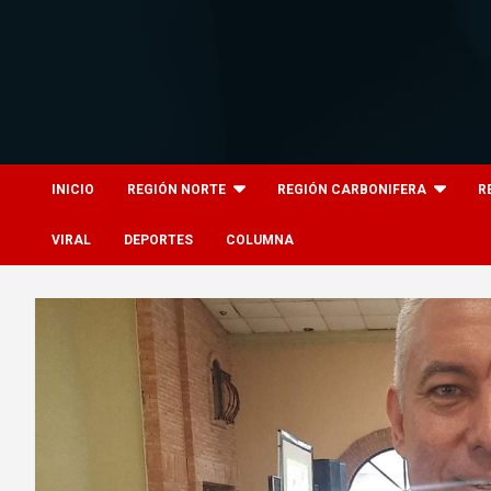
Skip
to
content
8columnas
8columnas
INICIO
REGIÓN NORTE
REGIÓN CARBONIFERA
R
VIRAL
DEPORTES
COLUMNA