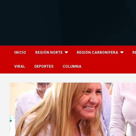
Skip
to
content
8columnas
8columnas
INICIO
REGIÓN NORTE
REGIÓN CARBONIFERA
R
VIRAL
DEPORTES
COLUMNA