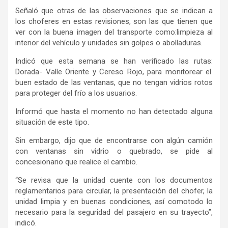
Señaló
que
o
tras de las
observaciones qu
e se
indican
a
los choferes en estas revisiones, son las que tienen que
ver con la buena imagen del transporte
como:
limpieza al
interior del vehículo y unidades sin golpes o abolladuras.
I
ndicó que
esta semana se han
verificado las rutas
:
Dorada- Valle Oriente
y
Ceres
o Rojo
, para monitorear
el
buen estado
de
las
ventanas
, que no tengan vidrios rotos
para proteger del frío a los usuarios
.
Informó que
hasta el momento
no han detectado
alguna
situación de este tipo.
Sin embargo, dijo
que
de encontrarse con algún
camión
con ventanas sin
vidrio o quebrado
,
se
pide a
l
concesionario
q
ue realice el cambio.
“Se revisa
que
la unidad cuente con los documentos
reglamentarios para circular, la presentación del chofer, la
unidad limpia y en buenas condiciones,
así como
todo lo
necesario para la seguridad del pasajero en su trayecto”,
indicó.