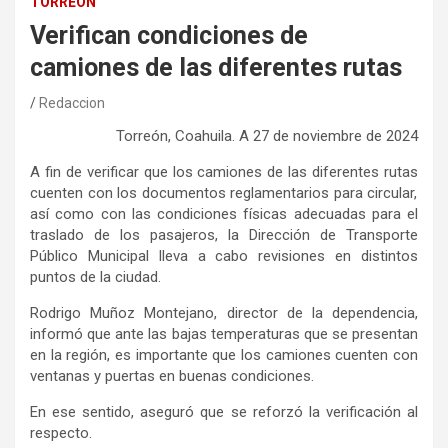
TORREÓN
Verifican condiciones de
camiones de las diferentes rutas
Redaccion
Torreón, Coahuila
.
A
2
7
de
noviembre
de 202
4
A
fin de
verificar
que los camiones d
e las diferentes
ruta
s
cuenten con los documentos reglamentarios para circular,
así como con
las condiciones físicas adecuadas
para el
traslado de los pasajeros
, l
a Dirección de Transporte
Público Municipal lleva a cabo revisiones en distintos
puntos de la ciudad
.
Rodrigo Muñoz
Montejano, director de la dependencia
,
informó que ante las bajas temperaturas que se presentan
en la región
,
es importante que los camiones cuenten con
ventanas y puertas en buenas condiciones
.
En ese sentido, aseguró que
se reforzó la verificación
al
respecto.